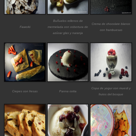
Buñuelos rellenos de
Crema de chocolate blanco
Faworki
mermelada con cobertura de
con frambuesas
azúcar glas y naranja
Copa de yogur con muesli y
Crepes con fresas
Panna cotta
frutos del bosque