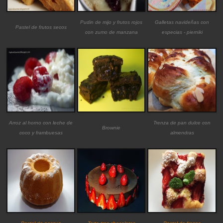
Pudin de mijo y frutos rojos
Galletas navideñas con
Pastel de frutos secos
con zumo de manzana
especias - pierniki
Arroz al horno con leche de
Trenza de pan dulce con
Brownie
coco y frambuesas
almendras