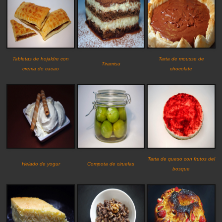
Tabletas de hojaldre con
Tarta de mousse de
Tiramisu
crema de cacao
chocolate
Tarta de queso con frutos del
Helado de yogur
Compota de ciruelas
bosque