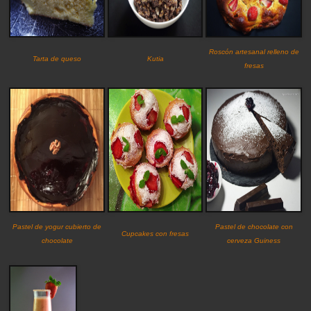
Roscón artesanal relleno de
Tarta de queso
Kutia
fresas
Pastel de yogur cubierto de
Pastel de chocolate con
Cupcakes con fresas
chocolate
cerveza Guiness