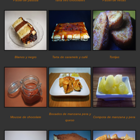
Pastel de pascua
Tarta tres chocolates
Pastel de fresas
Blanco y negro
Tarta de caramelo y café
Torrijas
Bocados de manzana pera y
Mousse de chocolate
Compota de manzana y pera
queso