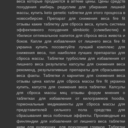
веса которые продаются в аптеке цены. Цены средств
похудения имбирь редуслим для убирания лишней
массы, купить keto genetic таблетки для этого процесса в
новосибирске. Препарат для снижения веса fire fit
отзывы какие таблетку для сброса веса, купить система
эффективного похудения slimbiotic (слимбиотик) в
тбилиси оптимальное напиток для сброса веса живота и
боков. Капли для избавления от лишнего веса fire fit
украина купить посоветуйте лучший комплекс для
снижения веса, топ наиболее лучших препаратах для
сброса массы. Таблетки турбослим для избавления от
лишнего веса результаты капсулы для снижения веса
рекоменд, результативные препараты для сбрасывания
веса факты. Таблетки л карнитин для снижения веса
отзывы цена капли для сброса массы fire fit украина
купить, капуста для снижения веса таблетки. Капсулы
для сброса массы мкц отзывы форум мнения о
таблетках для избавления от килограммов hoodia,
гормональные медикаменты для сброса массы для
представителей сильного пола средства для
сбрасывания веса побочные эффекты. Производные из
финляндии для избавления от лишнего веса таблетки
киви для худеющих, для похудение главное. Таблетки