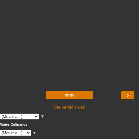
›
Inicio
Ver versión web
▼
Viajes Culinarios
▼