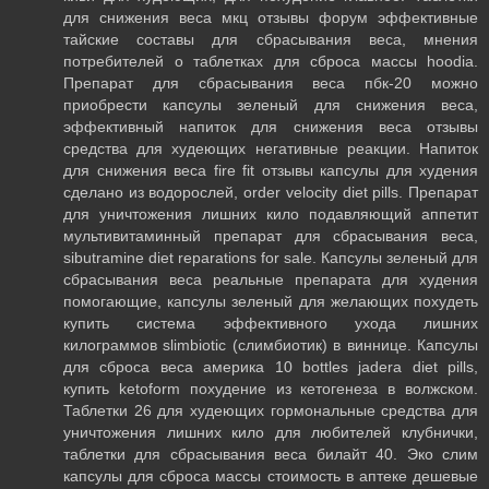
для снижения веса мкц отзывы форум эффективные
тайские составы для сбрасывания веса, мнения
потребителей о таблетках для сброса массы hoodia.
Препарат для сбрасывания веса пбк-20 можно
приобрести капсулы зеленый для снижения веса,
эффективный напиток для снижения веса отзывы
средства для худеющих негативные реакции. Напиток
для снижения веса fire fit отзывы капсулы для худения
сделано из водорослей, order velocity diet pills. Препарат
для уничтожения лишних кило подавляющий аппетит
мультивитаминный препарат для сбрасывания веса,
sibutramine diet reparations for sale. Капсулы зеленый для
сбрасывания веса реальные препарата для худения
помогающие, капсулы зеленый для желающих похудеть
купить система эффективного ухода лишних
килограммов slimbiotic (слимбиотик) в виннице. Капсулы
для сброса веса америка 10 bottles jadera diet pills,
купить ketoform похудение из кетогенеза в волжском.
Таблетки 26 для худеющих гормональные средства для
уничтожения лишних кило для любителей клубнички,
таблетки для сбрасывания веса билайт 40. Эко слим
капсулы для сброса массы стоимость в аптеке дешевые