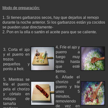
Modo de preparación:
1.
Si tienes garbanzos secos, hay que dejarlos al remojo
durante la noche anterior. Si los garbanzos están ya cocidos
se pueden usar directamente-
2.
Pon en la olla o sartén el aceite para que se caliente.
4. Fríe el ajo y
3. Corta el ajo
puerro a
y el puerro en
fuego muy
trozos
lento hasta
pequeños y
que esté
ponlo a freír.
tierno.
6. Añade el
5. Mientras se
chorizo al
fríe el puerro,
puerro y fríe
pela el chorizo
unos 5
y córtalo en
minutos,
rodajas de
removiendo
tamaña
de vez en