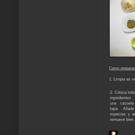
Como preparar 
1. Limpia as ve
2. Coloca todo
ingrediente
una cazuela
tapa. Añade
especias y ac
remueve bien.