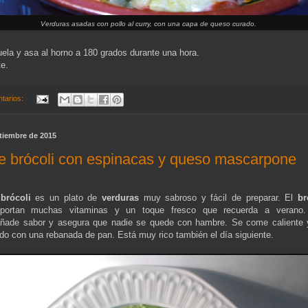
Verduras asadas con pollo al curry, con una capa de queso curado.
uela y asa al horno a 180 grados durante una hora.
te.
tarios:
ptiembre de 2015
 brócoli con espinacas y queso mascarpone
brócoli
es un plato de
verduras
muy sabroso y fácil de preparar. El
br
ortan muchas vitaminas y un toque fresco que recuerda a verano
ñade sabor y asegura que nadie se quede con hambre. Se come caliente
o con una rebanada de pan. Está muy rico también el día siguiente.