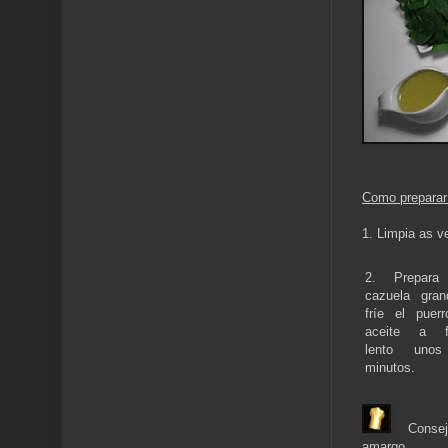
Como preparar
1. Limpia as ve
2. Prepara
cazuela gra
fríe el puer
aceite a f
lento uno
minutos.
Consej
amargo.