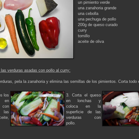
un pimiento verde
una zanahoria grande
una cebolla
una pechuga de pollo
200g de queso curado
curry
tomillo
aceite de oliva
las verduras asadas con pollo al curry:
rduras, pela la zanahoria y elimina las semillas de los pimientos. Corta todo 
s los
3. Corta el queso
s en
en lonchas y
 con
coloca en la
 las
superficie de las
eite,
verduras con
pollo.