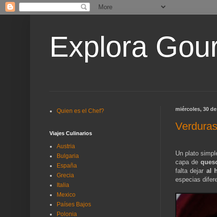
Explora Gou
miércoles, 30 d
Quien es el Chef?
Verduras
Viajes Culinarios
Austria
Un plato simpl
Bulgaria
capa de
ques
España
falta dejar
al 
Grecia
especias difer
Italia
Mexico
Países Bajos
Polonia