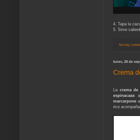
4. Tapa la caz
5. Sirve calien
No hay comen
lunes, 28 de se
Crema de
La
crema de 
espinacaas
ap
marcarpone
a
rico acompañad