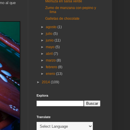
Merluza en salsa verde
tmo al que
Zumo de manzana con pepino y
lima
Galletas de chocolate
►
agosto
(1)
►
julio
(5)
►
junio
(11)
►
mayo
(5)
►
abril
(7)
►
marzo
(8)
►
febrero
(8)
►
enero
(13)
►
2014
(109)
Explora
Translate