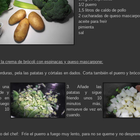
1/2 puerro
1,5 litros de caldo de pollo
2 cucharadas de queso mascarp
aceite para freír
pimienta
sal
 la crema de brócoli con espinacas y queso mascarpone:
rduras, pela las patatas y córtalas en dados. Corta también el puerro y brócol
 una
3. Añade las
nde y
patatas y sigue
ro en
friendo unos 10
uego
minutos más,
s 10
remueve de vez en
cuando.
o del chef: Fríe el puerro a fuego muy lento, para no se queme y no despren