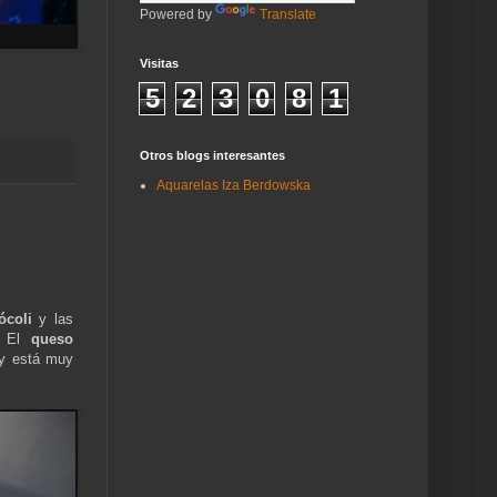
Powered by
Translate
Visitas
5
2
3
0
8
1
Otros blogs interesantes
Aquarelas Iza Berdowska
ócoli
y las
. El
queso
 y está muy