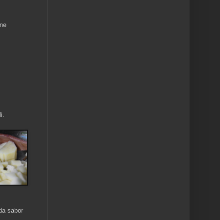
one
i.
da sabor