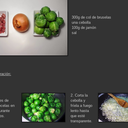
300g de col de bruselas
una cebolla
100g de jamón
sal
ración:
2. Corta la
les de
cebolla y
écelas en
fríela a fuego
urante
lento hasta
os.
que esté
transparente.