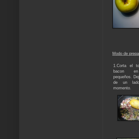
Modo de prepa
1.Corta el t
bacon en
pequeños. Dej
de un lad
momento.