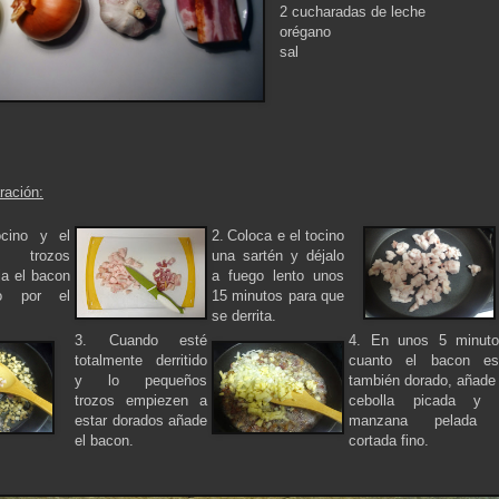
2 cucharadas de leche
orégano
sal
ración:
ocino y el
2.
Coloca e el tocino
 trozos
una sartén y déjalo
a el bacon
a fuego lento unos
o por el
15 minutos para que
se derrita.
3. Cuando esté
4. En unos 5 minuto
totalmente derritido
cuanto el bacon es
y lo pequeños
también dorado, añade 
trozos empiezen a
cebolla picada y 
estar dorados añade
manzana pelada
el bacon.
cortada fino.