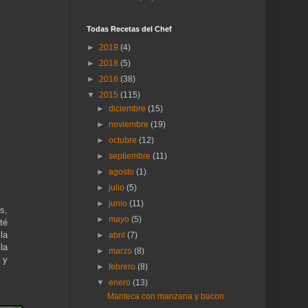
Todas Recetas del Chef
►
2019
(4)
►
2018
(5)
►
2016
(38)
▼
2015
(115)
►
diciembre
(15)
►
noviembre
(19)
►
octubre
(12)
►
septiembre
(11)
►
agosto
(1)
►
julio
(5)
►
junio
(11)
s,
►
mayo
(5)
té
la
►
abril
(7)
la
►
marzo
(8)
 y
►
febrero
(8)
▼
enero
(13)
Manteca con manzana y bacon