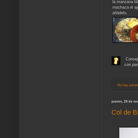
la manzana bl
machaca el aj
añádelo.
Consejo
con pan
No hay comen
jueves, 29 de en
Col de B