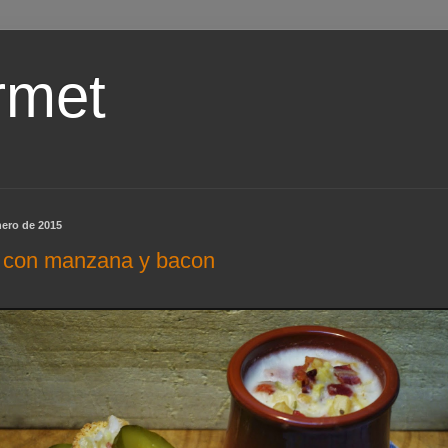
rmet
nero de 2015
 con manzana y bacon