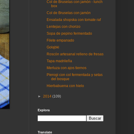
Col de Bruselas con jamón - lunch
box
Col de Bruselas con jamón
Ensalada shopska con tomate raf
Lentejas con chorizo
Sopa de pepino fermentado
Filete empanado
Gołąbki
Roscón artesanal relleno de fresas
Tapa madrileña
Merluza con ajos tiernos
Pierogi con col fermentada y setas
del bosque
Hierbabuena con hielo
►
2014
(109)
Explora
Translate