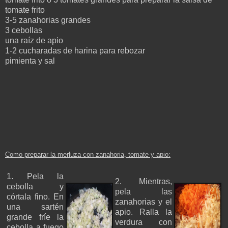
tomate frito
3-5 zanahorias grandes
3 cebollas
una raíz de apio
1-2 cucharadas de harina para rebozar
pimienta y sal
Como preparar la merluza
con zanahoria, tomate y apio:
1. Pela la
2. Mientras,
cebolla y
pela las
córtala fino. En
zanahorias y el
una sartén
apio. Ralla la
grande fríe la
verdura con
cebolla a fuego