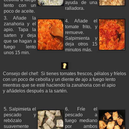
ayuda de una
lento con un
ralladora.
poco de aceite.
3. Añade la
4. Añade el
zanahoria y el
tomate frito, y
apio. Tapa la
remueve.
sarten y deja
Salpimienta y
que se hagan a
deja otros 15
fuego lento
minutos más.
unos 15 min.
Consejo del chef: Si tienes tomates frescos, pélalos y fríelos
con un poco de cebolla y un diente de ajo a fuego lento
mientras que se esté haciendo la zanahoria con el apio
y añádelos después a la sartén.
5. Salpimieta el
6. Fríe el
pescado y
pescado a
rebózalo
fuego mediano
suavemente
por ambos