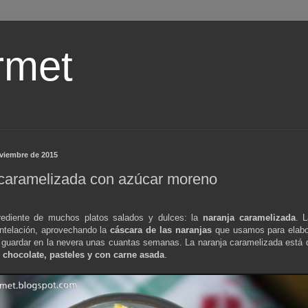
rmet
oviembre de 2015
caramelizada con azúcar moreno
rediente de muchos platos salados y dulces: la
naranja caramelizada
. 
antelación, aprovechando la
cáscara de las naranjas
que usamos para elabo
y guardar en la nevera unas cuantas semanas. La naranja caramelizada está d
 chocolate, pasteles y con carne asada
.