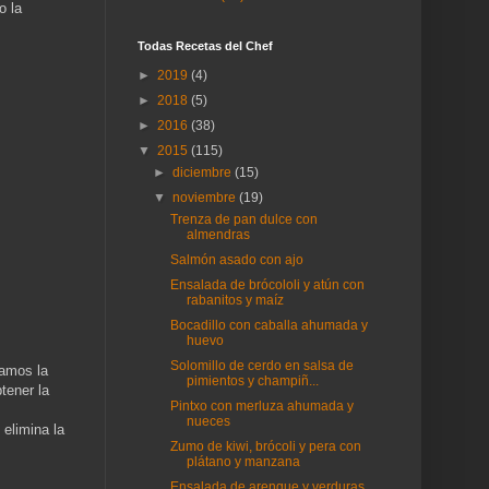
o la
Todas Recetas del Chef
►
2019
(4)
►
2018
(5)
►
2016
(38)
▼
2015
(115)
►
diciembre
(15)
▼
noviembre
(19)
Trenza de pan dulce con
almendras
Salmón asado con ajo
Ensalada de brócololi y atún con
rabanitos y maíz
Bocadillo con caballa ahumada y
huevo
Solomillo de cerdo en salsa de
tamos la
pimientos y champiñ...
tener la
Pintxo con merluza ahumada y
nueces
elimina la
Zumo de kiwi, brócoli y pera con
plátano y manzana
Ensalada de arenque y verduras