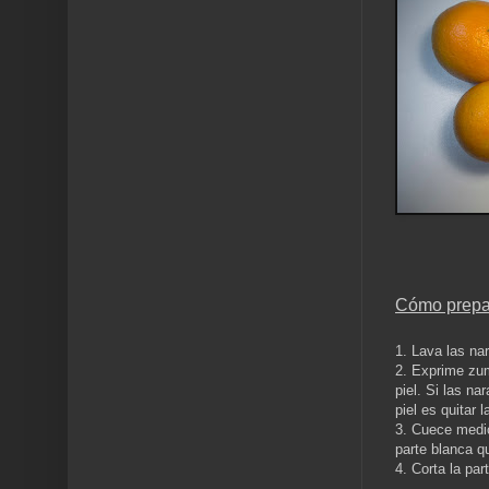
Cómo prepar
1. Lava las na
2. Exprime zum
piel. Si las n
piel es quitar 
3. Cuece medio
parte blanca q
4. Corta la pa