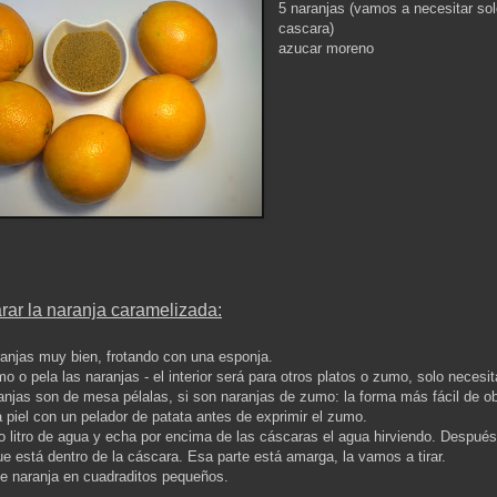
5 naranjas (vamos a necesitar sol
cascara)
azucar moreno
ar la naranja caramelizada
:
ranjas muy bien, frotando con una esponja.
o o pela las naranjas - el interior será para otros platos o zumo, solo necesi
aranjas son de mesa pélalas, si son naranjas de zumo: la forma más fácil de ob
la piel con un pelador de patata antes de exprimir el zumo.
 litro de agua y echa por encima de las cáscaras el agua hirviendo. Después 
ue está dentro de la cáscara. Esa parte está amarga, la vamos a tirar.
rte naranja en cuadraditos pequeños.