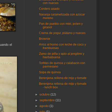
con nueces
Cordero asado
Naranja caramelizada con azúcar
moreno
Pan de pueblo con miel, polen y
girasol
Crema de yogur, plátano y nueces
Brownie
uando el
Arroz al horno con leche de coco y
frambuesas
Zumo de piña y apio al jengibre y
hierbabuena
Tortitas de quinoa y calabacin con
parmesano
Sopa de quinoa
Berenjena rellena de mijo y tomate
Berenjena rellena de mijo y tomate
- lunch box
►
octubre
(12)
►
septiembre
(11)
►
agosto
(1)
►
julio
(5)