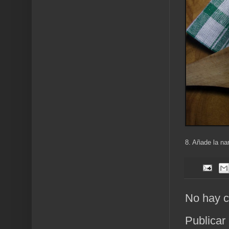
8. Añade la na
No hay c
Publicar