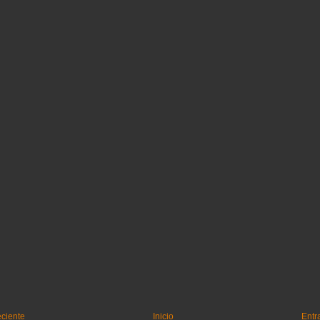
eciente
Inicio
Entr