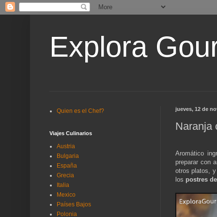
Explora Gou
jueves, 12 de n
Quien es el Chef?
Naranja 
Viajes Culinarios
Austria
Aromático ing
Bulgaria
preparar con 
España
otros platos, 
Grecia
los
postres de
Italia
Mexico
Países Bajos
Polonia