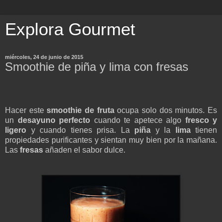
Explora Gourmet
miércoles, 24 de junio de 2015
Smoothie de piña y lima con fresas
Hacer este
smoothie de fruta
ocupa solo dos minutos. Es
un
desayuno perfecto
cuando te apetece algo
fresco y
ligero
y cuando tienes prisa. La
piña
y la
lima
tienen
propiedades purificantes y sientan muy bien por la mañana.
Las
fresas
añaden el sabor dulce.