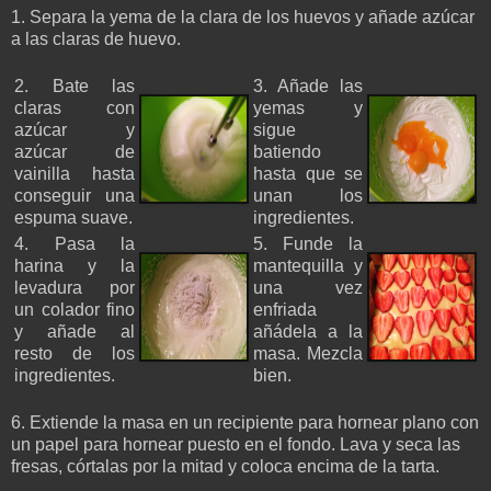
1. Separa la yema de la clara de los huevos y añade azúcar
a las claras de huevo.
2. Bate las
3. Añade las
claras con
yemas y
azúcar y
sigue
azúcar de
batiendo
vainilla hasta
hasta que se
conseguir una
unan los
espuma suave.
ingredientes.
4. Pasa la
5. Funde la
harina y la
mantequilla y
levadura por
una vez
un colador fino
enfriada
y añade al
añádela a la
resto de los
masa. Mezcla
ingredientes.
bien.
6. Extiende la masa en un recipiente para hornear plano con
un papel para hornear puesto en el fondo. Lava y seca las
fresas, córtalas por la mitad y coloca encima de la tarta.