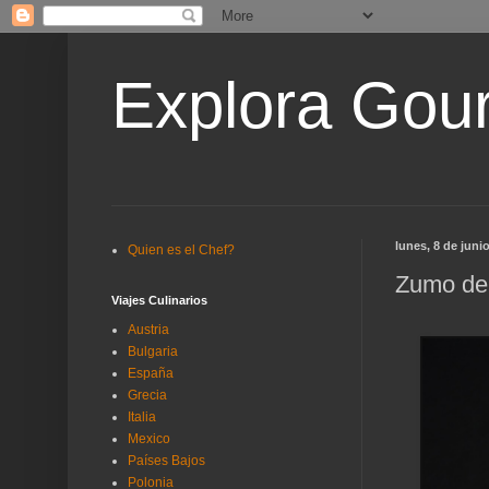
Explora Gou
lunes, 8 de juni
Quien es el Chef?
Zumo de 
Viajes Culinarios
Austria
Bulgaria
España
Grecia
Italia
Mexico
Países Bajos
Polonia