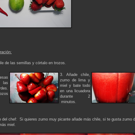
ración:
ile de las semillas y córtalo en trozos.
3. Añade chile,
resas
zumo de lima y
 las
miel y bate todo
des.
en una licuadora
rozos
durante 2
minutos.
 del chef: Si quieres zumo muy picante añade más chile, si te gusta zumo d
más miel.