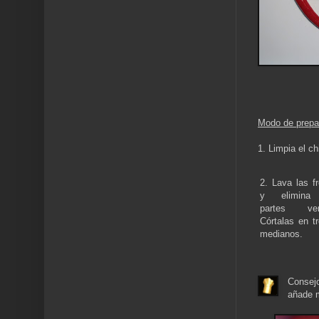
Modo de prepa
1. Limpia el ch
2. Lava las f
y elimina
partes ver
Córtalas en t
medianos.
Consejo
añade 