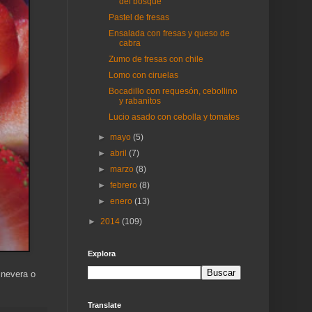
del bosque
Pastel de fresas
Ensalada con fresas y queso de
cabra
Zumo de fresas con chile
Lomo con ciruelas
Bocadillo con requesón, cebollino
y rabanitos
Lucio asado con cebolla y tomates
►
mayo
(5)
►
abril
(7)
►
marzo
(8)
►
febrero
(8)
►
enero
(13)
►
2014
(109)
Explora
 nevera o
Translate