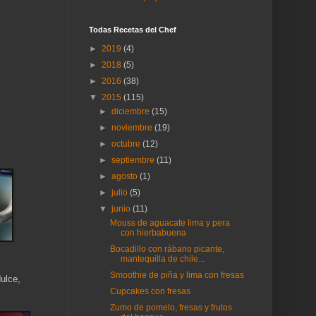
Todas Recetas del Chef
►
2019
(4)
►
2018
(5)
►
2016
(38)
▼
2015
(115)
►
diciembre
(15)
►
noviembre
(19)
►
octubre
(12)
►
septiembre
(11)
►
agosto
(1)
►
julio
(5)
▼
junio
(11)
Mouss de aguacate lima y pera
con hierbabuena
Bocadillo con rábano picante,
mantequilla de chile...
Smoothie de piña y lima con fresas
ulce,
Cupcakes con fresas
Zumo de pomelo, fresas y frutos