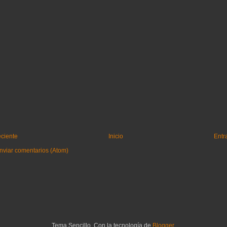
eciente
Inicio
Entr
nviar comentarios (Atom)
Tema Sencillo. Con la tecnología de
Blogger
.