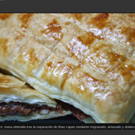
re: masa obtenida tras la separación de finas capas mediante engrasado, amasado y doblec