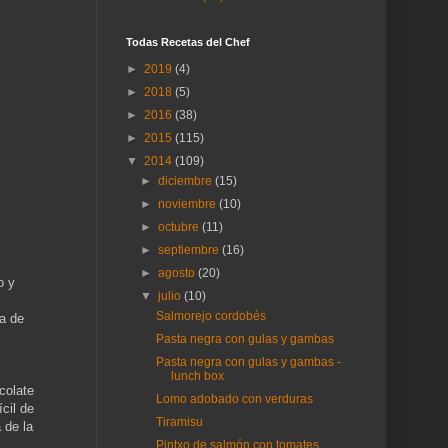
Todas Recetas del Chef
►
2019
(4)
►
2018
(5)
►
2016
(38)
►
2015
(115)
▼
2014
(109)
►
diciembre
(15)
►
noviembre
(10)
►
octubre
(11)
►
septiembre
(16)
►
agosto
(20)
o y
▼
julio
(10)
Salmorejo cordobés
la de
Pasta negra con gulas y gambas
Pasta negra con gulas y gambas -
lunch box
colate
Lomo adobado con verduras
ícil de
Tiramisu
 de la
Pintxo de salmón con tomates