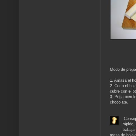
Modo de prepa
1. Amasa el ho
2. Corta el ho
cubre con el o
3. Pega bien l
chocolate.
Consejo
rápido,
trabaja
masa de hojald