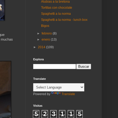
Alubias a la bretona
Tortitas con chocolate
Spaghetti a la norma
Spaghetti a la norma - lunch box
Bigos
►
febrero
(8)
que
te muchas
►
enero
(13)
►
2014
(109)
Explora
Translate
Powered by
Translate
Visitas
5
2
3
1
1
5