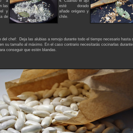
elo a
4. Cuando el ajo
n las
esté dorado
rel y
añade orégano y
ta de
chile.
 del chef: Deja las alubias a remojo durante todo el tiempo necesario hasta 
n su tamaño al máximo. En el caso contrario necesitarás cocinarlas duran
ara conseguir que estén blandas.