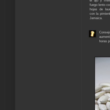
el ajo y frí
fuego lento co
hojas de lau
con la pimien
Jamaica.
Consejo
aumente
horas p