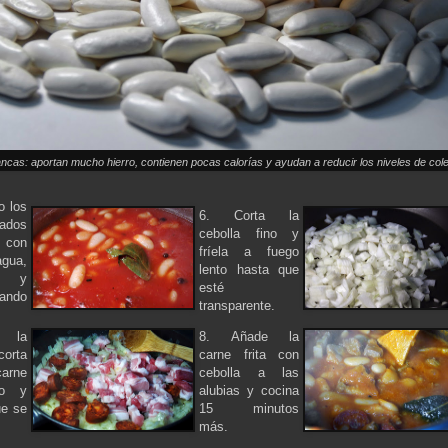
ancas: aportan mucho hierro, contienen pocas calorías y ayudan a reducir los niveles de cole
o los
6. Corta la
rados
cebolla fino y
s con
fríela a fuego
gua,
lento hasta que
ta y
esté
ando
transparente.
 la
8. Añade la
corta
carne frita con
carne
cebolla a las
zo y
alubias y cocina
ue se
15 minutos
más.