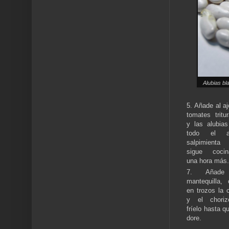
Alubias bl
5. Añade al aj
tomates tritu
y las alubia
todo el a
salpimien
sigue cocin
una hora más.
7. Añade
mantequilla, 
en trozos la 
y el chori
fríelo hasta q
dore.