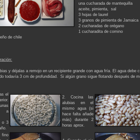
una cucharada de mantequilla
aceite,
pimienta,
sal
3 hojas de laurel
3 granos de pimienta de Jamaica
2 cucharadas de orégano
1 cucharadita de comino
ueño de chile
ración:
bias y déjalas a remojo en un recipiente grande con agua fría. El agua debe cu
do todavía 3 cm de profundidad. Si algún grano sigue flotando después de m
as el
2. Cocina las
ior.
alubias en el
unas
mismo agua (si
as a
hace falta añade
más) durante 2
 o 3
horas aprox.
año.
 fino