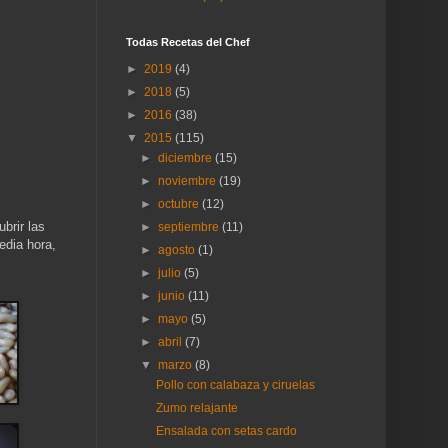
Todas Recetas del Chef
►
2019
(4)
►
2018
(5)
►
2016
(38)
▼
2015
(115)
►
diciembre
(15)
►
noviembre
(19)
►
octubre
(12)
brir las
►
septiembre
(11)
edia hora,
►
agosto
(1)
►
julio
(5)
►
junio
(11)
►
mayo
(5)
►
abril
(7)
▼
marzo
(8)
Pollo con calabaza y ciruelas
Zumo relajante
Ensalada con setas cardo