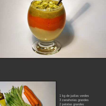
1 kg de judías verdes
3 zanahorias grandes
2 patatas grandes