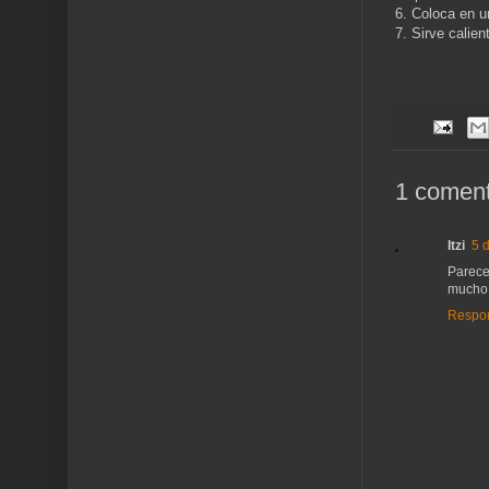
6. Coloca en u
7. Sirve calie
1 coment
Itzi
5 
Parece
mucho 
Respo