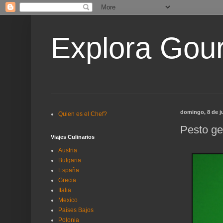
Explora Gou
domingo, 8 de j
Quien es el Chef?
Pesto g
Viajes Culinarios
Austria
Bulgaria
España
Grecia
Italia
Mexico
Países Bajos
Polonia