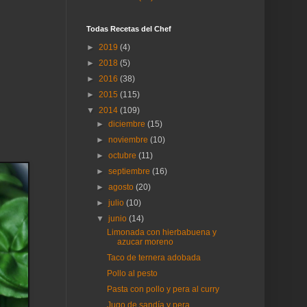
Todas Recetas del Chef
►
2019
(4)
►
2018
(5)
►
2016
(38)
►
2015
(115)
▼
2014
(109)
►
diciembre
(15)
►
noviembre
(10)
►
octubre
(11)
►
septiembre
(16)
►
agosto
(20)
►
julio
(10)
▼
junio
(14)
Limonada con hierbabuena y
azucar moreno
Taco de ternera adobada
Pollo al pesto
Pasta con pollo y pera al curry
Jugo de sandía y pera