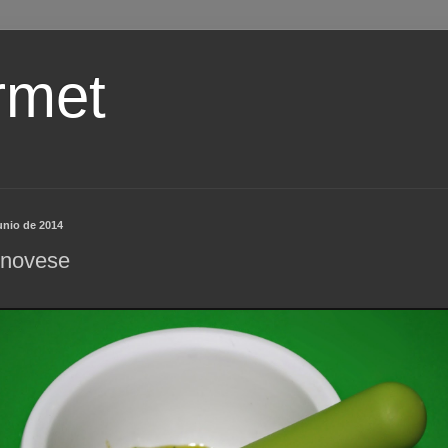
rmet
unio de 2014
enovese