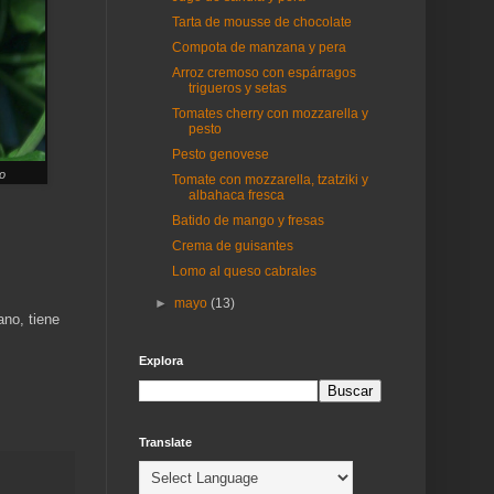
Tarta de mousse de chocolate
Compota de manzana y pera
Arroz cremoso con espárragos
trigueros y setas
Tomates cherry con mozzarella y
pesto
Pesto genovese
o
Tomate con mozzarella, tzatziki y
albahaca fresca
Batido de mango y fresas
Crema de guisantes
Lomo al queso cabrales
►
mayo
(13)
no, tiene
Explora
Translate